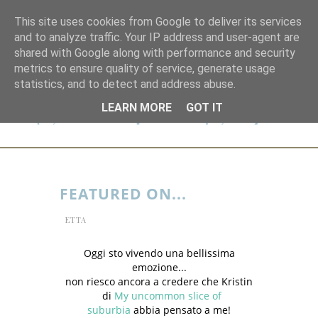
This site uses cookies from Google to deliver its services
and to analyze traffic. Your IP address and user-agent are
shared with Google along with performance and security
metrics to ensure quality of service, generate usage
statistics, and to detect and address abuse.
LEARN MORE
GOT IT
FEATURED ON...
ETTA
Oggi sto vivendo una bellissima
emozione...
non riesco ancora a credere che Kristin
di
My uncommon slice of
suburbia
abbia pensato a me!