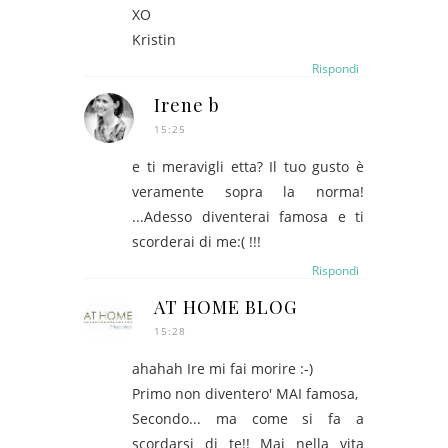
XO
Kristin
Rispondi
Irene b
15:25
e ti meravigli etta? Il tuo gusto è
veramente sopra la norma!
...Adesso diventerai famosa e ti
scorderai di me:( !!!
Rispondi
AT HOME BLOG
15:28
ahahah Ire mi fai morire :-)
Primo non diventero' MAI famosa,
Secondo... ma come si fa a
scordarsi di te!! Mai nella vita