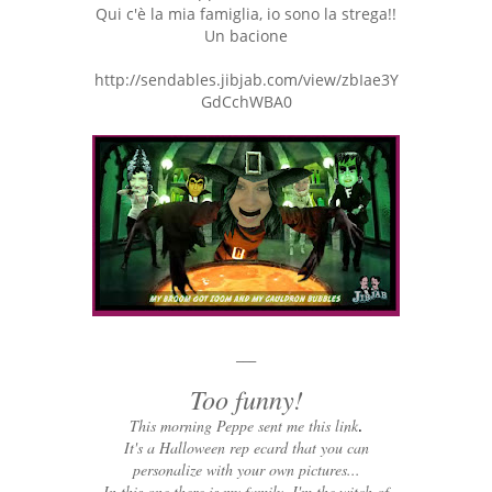
Qui c'è la mia famiglia, io sono la strega!!
Un bacione
http://sendables.jibjab.com/view/zbIae3Y
GdCchWBA0
___
Too funny!
This morning Peppe sent me this
link
.
It's a Halloween rep ecard that you can
personalize with your own pictures...
In this one there is my family, I'm the witch of