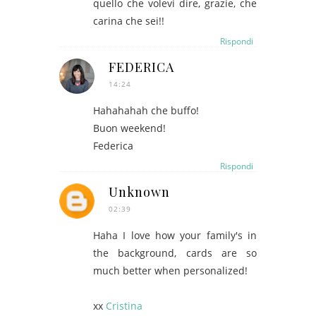
quello che volevi dire, grazie, che
carina che sei!!
Rispondi
FEDERICA
14:24
Hahahahah che buffo!
Buon weekend!
Federica
Rispondi
Unknown
02:39
Haha I love how your family's in
the background, cards are so
much better when personalized!
xx
Cristina