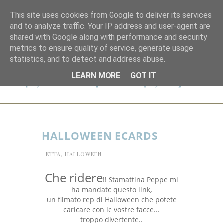
This site uses cookies from Google to deliver its services
and to analyze traffic. Your IP address and user-agent are
shared with Google along with performance and security
metrics to ensure quality of service, generate usage
statistics, and to detect and address abuse.
LEARN MORE
GOT IT
HALLOWEEN ECARDS
ETTA
,
HALLOWEEN
Che ridere
!! Stamattina Peppe mi
ha mandato questo
link
,
un filmato rep di Halloween che potete
caricare con le vostre facce...
troppo divertente..