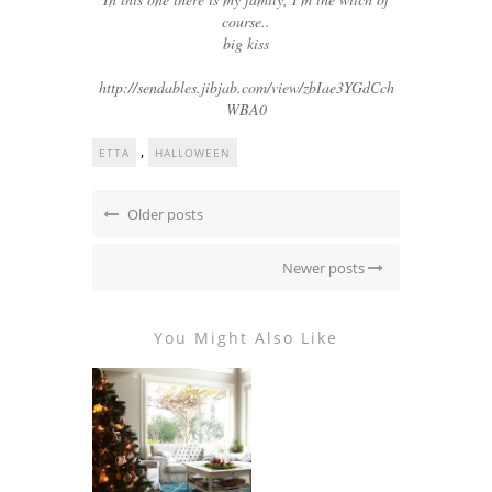
course..
big kiss
http://sendables.jibjab.com/view/zbIae3YGdCch
WBA0
,
ETTA
HALLOWEEN
Older posts
Newer posts
You Might Also Like