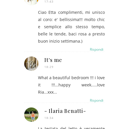
17:43
Ciao Etta complimenti, mi unisco
al coro: e' bellissima!!! molto chic
e semplice allo stesso tempo,
belle le tende, baci rosa a presto
buon inizio settimana.)
Rispondi
It's me
18:29
What a beautiful bedroom !!! i love
it !!!...happy week.....love
Ria...xxx...
Rispondi
- Ilaria Benatti-
18:34
La testata del letto è veramente