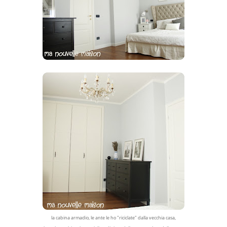
la cabina armadio, le ante le ho "riciclate" dalla vecchia casa,