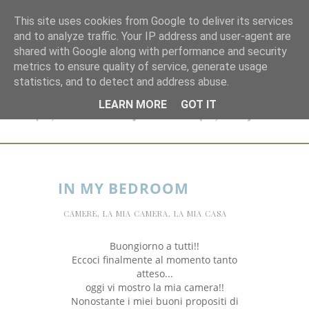
This site uses cookies from Google to deliver its services
and to analyze traffic. Your IP address and user-agent are
shared with Google along with performance and security
metrics to ensure quality of service, generate usage
statistics, and to detect and address abuse.
LEARN MORE
GOT IT
IN MY BEDROOM
CAMERE
,
LA MIA CAMERA
,
LA MIA CASA
Buongiorno a tutti!!
Eccoci finalmente al momento tanto
atteso...
oggi vi mostro la mia camera!!
Nonostante i miei buoni propositi di