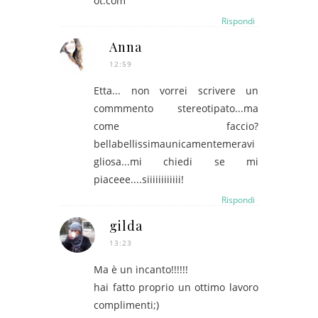
ot.com
Rispondi
Anna
12:59
Etta... non vorrei scrivere un
commmento stereotipato...ma
come faccio?
bellabellissimaunicamentemeravi
gliosa...mi chiedi se mi
piaceee....siiiiiiiiiiii!
Rispondi
gilda
13:23
Ma è un incanto!!!!!!
hai fatto proprio un ottimo lavoro
complimenti;)