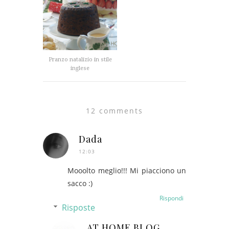
Pranzo natalizio in stile
inglese
12 comments
Dada
12:03
Mooolto meglio!!! Mi piacciono un
sacco :)
Rispondi
Risposte
AT HOME BLOG