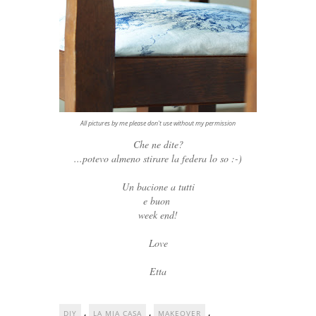
All pictures by me please don't use without my permission
Che ne dite?
...potevo almeno stirare la federa lo so :-)
Un bacione a tutti
e buon
week end!
Love
Etta
,
,
,
DIY
LA MIA CASA
MAKEOVER