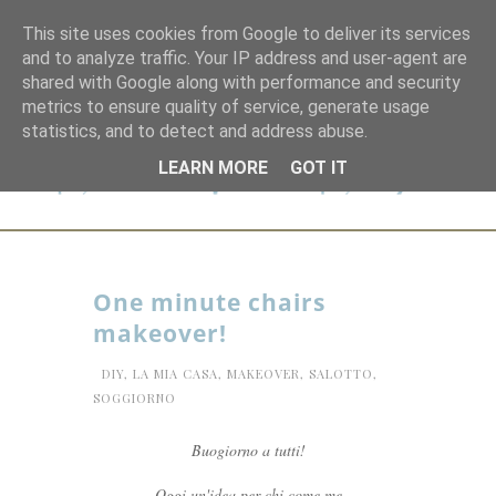
This site uses cookies from Google to deliver its services
and to analyze traffic. Your IP address and user-agent are
shared with Google along with performance and security
metrics to ensure quality of service, generate usage
statistics, and to detect and address abuse.
LEARN MORE
GOT IT
One minute chairs
makeover!
DIY
,
LA MIA CASA
,
MAKEOVER
,
SALOTTO
,
SOGGIORNO
Buogiorno a tutti!
Oggi un'idea per chi come me