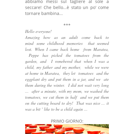
abbiamo messi sul tagliere al sole a
seccare!
Che bello...è stato un po'
come
tornare bambina...
***
Hello everyone!
Amazing how as an adult
come back to
mind
some childhood memories
that seemed
lost.
When I came back home from Maratea,
Peppe has picked the tomatoes from the
garden,
and I remebered that
when I was a
child,
my father and my mother,
while we were
at home in Maratea,
they let tomatoes
and the
eggplant dry and put them
in a jar, and we
ate
them during the winter.
I did not wait very long
...
after a minute, with my mom,
we washed the
tomatoes,
we cut them in half
and we put them
on the cutting board to dry!
That was nice ... it
was a bit '
like to be a child again ...
PRIMO GIORNO: