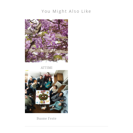
You Might Also Like
ATTIMI
Buone Feste