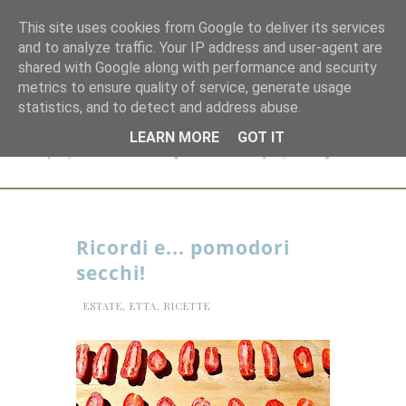
This site uses cookies from Google to deliver its services
and to analyze traffic. Your IP address and user-agent are
shared with Google along with performance and security
metrics to ensure quality of service, generate usage
statistics, and to detect and address abuse.
LEARN MORE
GOT IT
Ricordi e... pomodori
secchi!
ESTATE
,
ETTA
,
RICETTE